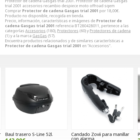
Protector de cadena Gasgas trial 2001. Protector de cadena Gasgas
trial 2001 accesorios recambio despiece moto offroad sqem
Comprar
Protector de cadena Gasgas trial 2001
por
18,00
€
.
Producto no disponible, recogida en tienda.
Precio, información, características e imágenes de
Protector de
cadena Gasgas trial 2001
referencia BT280428011, pertenece a las
categorías
Accesorios
(180),
Protectores
(60) y
Protectores de cadena
(1) y a la marca
GasGas
(57).
Encuentra productos relacionados y de similares características a
Protector de cadena Gasgas trial 2001
en "Accesorios".
Candado Zovii para manillar
Paramanos IMS Army blanc
con alarma