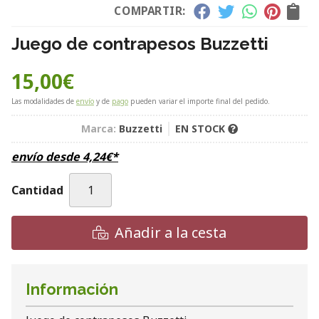
COMPARTIR:
Juego de contrapesos Buzzetti
15,00
€
Las modalidades de
envío
y de
pago
pueden variar el importe final del pedido.
Marca:
Buzzetti
EN STOCK
envío desde
4,24
€
*
Cantidad
Añadir a la cesta
Información