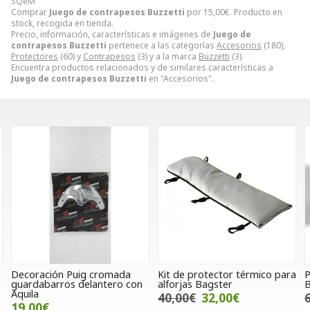
SQeM
Comprar
Juego de contrapesos Buzzetti
por
15,00
€
. Producto en
stock, recogida en tienda.
Precio, información, características e imágenes de
Juego de
contrapesos Buzzetti
pertenece a las categorías
Accesorios
(180),
Protectores
(60) y
Contrapesos
(3) y a la marca
Buzzetti
(3).
Encuentra productos relacionados y de similares características a
Juego de contrapesos Buzzetti
en "Accesorios".
da
Kit de protector térmico para
Protector de escape Suzuki
 con
alforjas Bagster
Burgman 125 2008
40,00€
32,00€
68,32€
49,00€