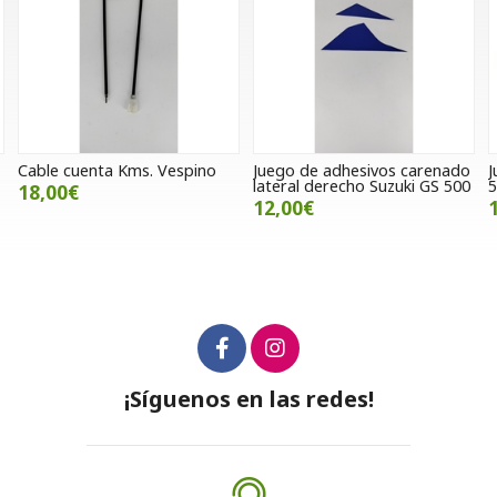
Juego de adhesivos carenado
Juego de cerraduras Voge
P
lateral derecho Suzuki GS 500
500 DS (Seminueva)
6
12,00€
120,00€
¡Síguenos en las redes!