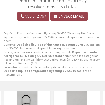
Ponte en contacto con nosotros y
resolveremos tus dudas.
986 512 767
ENVIAR EMAIL
Depósito líquido refrigerante Hyosung GV 650 (Ocasion). Depósito
líquido refrigerante Hyosung GV 650 recambio despiece moto ocasion
sqem
Comprar
Depósito líquido refrigerante Hyosung GV 650 (Ocasion)
por
30,00
€
. Producto no disponible, recogida en tienda.
Precio, información, características e imágenes de
Depósito líquido
refrigerante Hyosung GV 650 (Ocasion)
pertenece a las categorías
Recambios
(846),
Recambio y accesorios ocasión
(269) y
Hyosung
(50) y
a la marca
Hyosung
(112).
Encuentra productos relacionados y de similares características a
Depósito líquido refrigerante Hyosung GV 650 (Ocasion)
en
"Recambios".