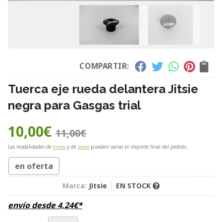
COMPARTIR:
Tuerca eje rueda delantera Jitsie
negra para Gasgas trial
10,00
€
11,00
€
Las modalidades de
envío
y de
pago
pueden variar el importe final del pedido.
en oferta
Marca:
Jitsie
EN STOCK
envío desde
4,24
€
*