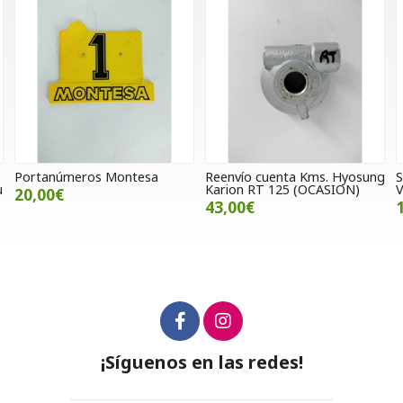
Montesa
Reenvío cuenta Kms. Hyosung
Sensor maneta de
Karion RT 125 (OCASION)
Voge 500 DS / AC
43,00€
10,00€
¡Síguenos en las redes!