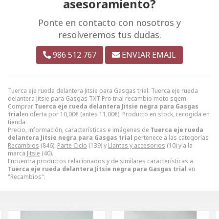
asesoramiento?
Ponte en contacto con nosotros y
resolveremos tus dudas.
986 512 767
ENVIAR EMAIL
Tuerca eje rueda delantera Jitsie para Gasgas trial. Tuerca eje rueda
delantera Jitsie para Gasgas TXT Pro trial recambio moto sqem
Comprar
Tuerca eje rueda delantera Jitsie negra para Gasgas
trial
en oferta por
10,00
€
(antes
11,00
€
). Producto en stock, recogida en
tienda.
Precio, información, características e imágenes de
Tuerca eje rueda
delantera Jitsie negra para Gasgas trial
pertenece a las categorías
Recambios
(846),
Parte Ciclo
(139) y
Llantas y accesorios
(10) y a la
marca
Jitsie
(40).
Encuentra productos relacionados y de similares características a
Tuerca eje rueda delantera Jitsie negra para Gasgas trial
en
"Recambios".