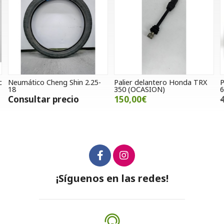
2.25-
Palier delantero Honda TRX
Piloto trasero Suzuki Band
350 (OCASION)
600 y 1200
150,00€
45,00€
30,00€
¡Síguenos en las redes!