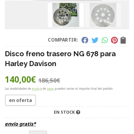
COMPARTIR:
Disco freno trasero NG 678 para
Harley Davison
140,00
€
186,50
€
Las modalidades de
envío
y de
pago
pueden variar el importe final del pedido.
en oferta
EN STOCK
envío gratis*