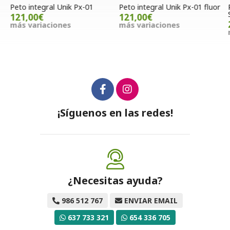
Peto integral Unik Px-01
Peto integral Unik Px-01 fluor
P
S
121,00€
121,00€
más variaciones
más variaciones
m
¡Síguenos en las redes!
¿Necesitas ayuda?
986 512 767
ENVIAR EMAIL
637 733 321
654 336 705