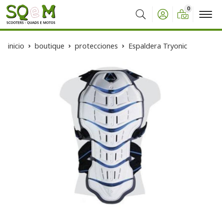
0
Buscar
inicio
boutique
protecciones
Espaldera Tryonic