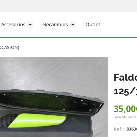
Accesorios
Recambios
Outlet
(OCASION)
Fald
125/
35,00
Las modalidades
Ref.:
8363