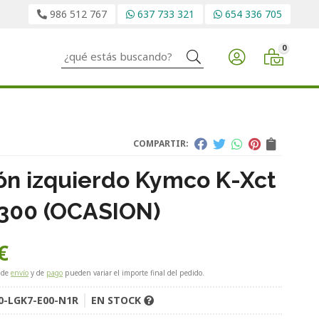
986 512 767
637 733 321
654 336 705
0
Buscar
COMPARTIR:
ón izquierdo Kymco K-Xct
300 (OCASION)
€
 de
envío
y de
pago
pueden variar el importe final del pedido.
0-LGK7-E00-N1R
EN STOCK