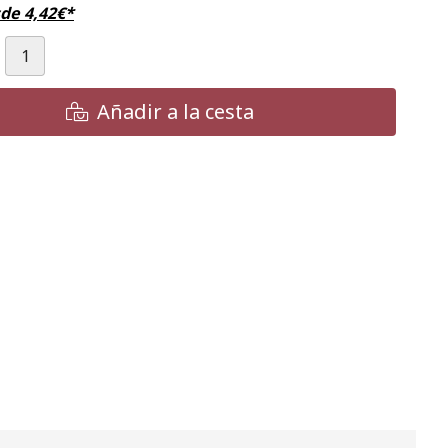
sde
4,42
€
*
Añadir a la cesta