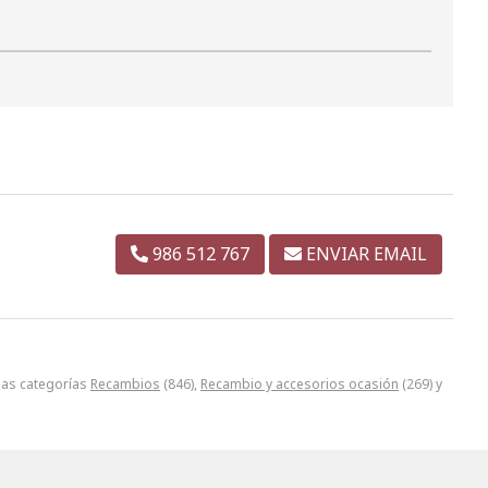
986 512 767
ENVIAR EMAIL
las categorías
Recambios
(846),
Recambio y accesorios ocasión
(269) y