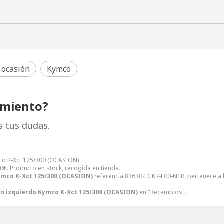
 ocasión
Kymco
amiento?
s tus dudas.
co K-Xct 125/300 (OCASION)
00
€
. Producto en stock, recogida en tienda.
ymco K-Xct 125/300 (OCASION)
referencia 83630-LGK7-E00-N1R, pertenece a 
n izquierdo Kymco K-Xct 125/300 (OCASION)
en "Recambios".