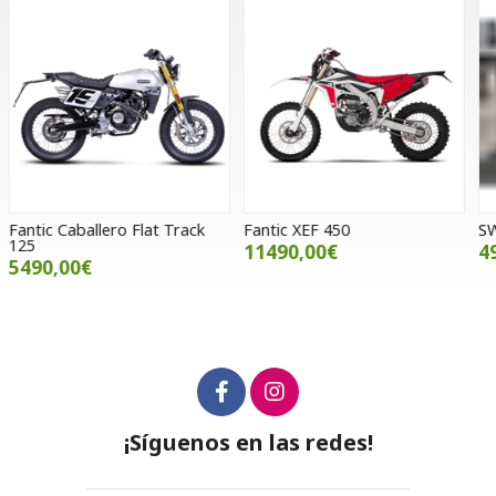
Fantic XEF 450
SWM Silver Vase T 650
S
11490,00€
4990,00€
¡Síguenos en las redes!