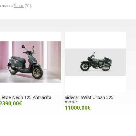
la marca
Fantic
(51).
Letbe Neon 125 Antracita
Sidecar SWM Urban 525
Verde
2390,00€
11000,00€