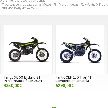
ólo en tienda, recogida en tienda.
 4T
pertenece a las categorías
Motos
(78),
Motos nuevas
(72) y
Fantic
(41) y a 
c XEF 450 Rally 4T
en "Motos".
Fantic XE 50 Enduro 2T
Fantic XEF 250 Trail 4T
Performance fluor 2024
Competition amarilla
3850,00€
6290,00€