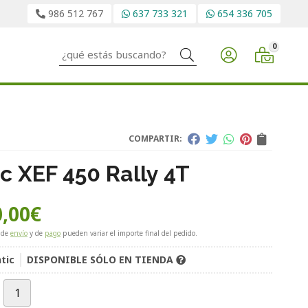
986 512 767
637 733 321
654 336 705
0
Buscar
COMPARTIR:
ic XEF 450 Rally 4T
,00
€
 de
envío
y de
pago
pueden variar el importe final del pedido.
tic
DISPONIBLE SÓLO EN TIENDA