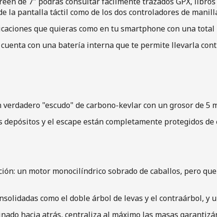
reen de 7" podrás consultar fácilmente trazados GPX, libros 
e la pantalla táctil como de los dos controladores de manilla
caciones que quieras como en tu smartphone con una total res
 cuenta con una batería interna que te permite llevarla con
un verdadero "escudo" de carbono-kevlar con un grosor de 5 
s depósitos y el escape están completamente protegidos de 
ción: un motor monocilíndrico sobrado de caballos, pero que
nsolidadas como el doble árbol de levas y el contraárbol, y u
nclinado hacia atrás, centraliza al máximo las masas garanti