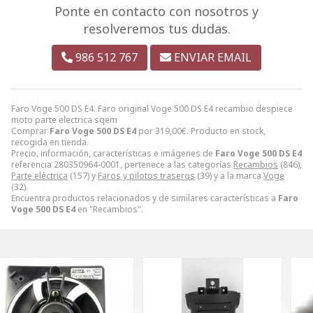
Ponte en contacto con nosotros y
resolveremos tus dudas.
986 512 767
ENVIAR EMAIL
Faro Voge 500 DS E4. Faro original Voge 500 DS E4 recambio despiece
moto parte electrica sqem
Comprar
Faro Voge 500 DS E4
por
319,00
€
. Producto en stock,
recogida en tienda.
Precio, información, características e imágenes de
Faro Voge 500 DS E4
referencia 280350964-0001, pertenece a las categorías
Recambios
(846),
Parte eléctrica
(157) y
Faros y pilotos traseros
(39) y a la marca
Voge
(32).
Encuentra productos relacionados y de similares características a
Faro
Voge 500 DS E4
en "Recambios".