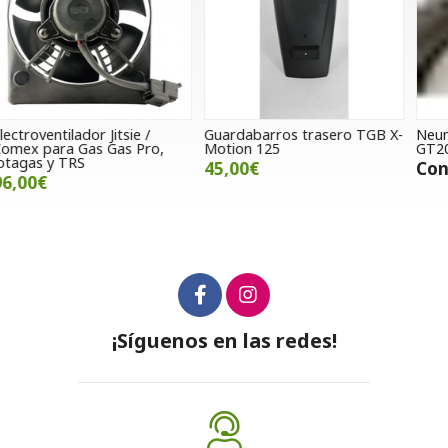
Guardabarros trasero TGB X-
Neumático Golden Tyre
S
Motion 125
GT205 110/80-19 59V
V
45,00€
Consultar precio
¡Síguenos en las redes!