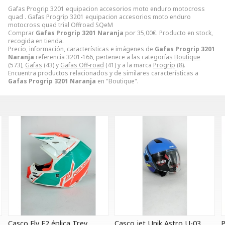
Gafas Progrip 3201 equipacion accesorios moto enduro motocross
quad . Gafas Progrip 3201 equipacion accesorios moto enduro
motocross quad trial Offroad SQeM
Comprar
Gafas Progrip 3201 Naranja
por
35,00
€
. Producto en stock,
recogida en tienda.
Precio, información, características e imágenes de
Gafas Progrip 3201
Naranja
referencia 3201-166, pertenece a las categorías
Boutique
(573),
Gafas
(43) y
Gafas Off-road
(41) y a la marca
Progrip
(8).
Encuentra productos relacionados y de similares características a
Gafas Progrip 3201 Naranja
en "Boutique".
Casco Fly F2 éplica Trey
Casco jet Unik Astro U-03
P