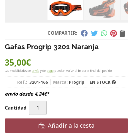
COMPARTIR:
Gafas Progrip 3201 Naranja
35,00
€
Las modalidades de
envío
y de
pago
pueden variar el importe final del pedido.
Ref.:
3201-166
Marca:
Progrip
EN STOCK
envío desde
4,24
€
*
Cantidad
Añadir a la cesta