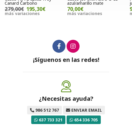
Canard Carbono
azul/amarillo mate
j
279,00€
195,30€
70,00€
más variaciones
más variaciones
m
¡Síguenos en las redes!
¿Necesitas ayuda?
986 512 767
ENVIAR EMAIL
637 733 321
654 336 705