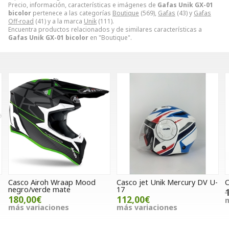
Precio, información, características e imágenes de
Gafas Unik GX-01
bicolor
pertenece a las categorías
Boutique
(569),
Gafas
(43) y
Gafas
Off-road
(41) y a la marca
Unik
(111).
Encuentra productos relacionados y de similares características a
Gafas Unik GX-01 bicolor
en "Boutique".
Mood
Casco jet Unik Mercury DV U-
Chaqueta Hebo Baggy r
17
132,00€
105,60€
112,00€
más variaciones
más variaciones