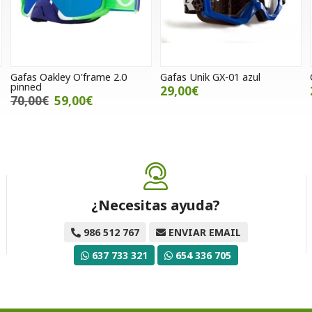
Gafas Oakley O'frame 2.0
Gafas Unik GX-01 azul
pinned
29,00€
70,00€
59,00€
¿Necesitas ayuda?
986 512 767
ENVIAR EMAIL
637 733 321
654 336 705