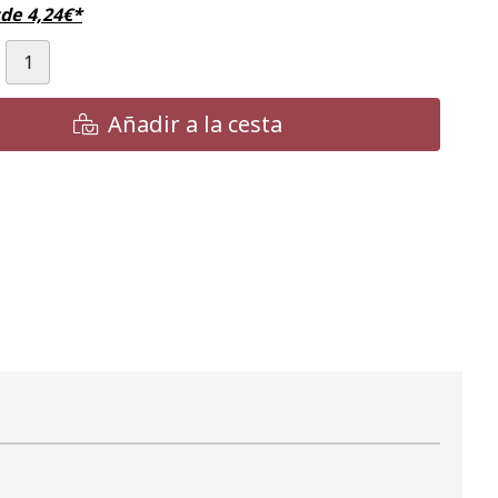
sde
4,24
€
*
Añadir a la cesta