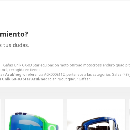
amiento?
s tus dudas.
 . Gafas Unik GX-03 Star equipacion moto offroad motocross enduro quad pi
stock, recogida en tienda.
tar Azul/negro
referencia A0X0008112, pertenece a las categorías
Gafas
(43)
 Unik GX-03 Star Azul/negro
en "Boutique", "Gafas".