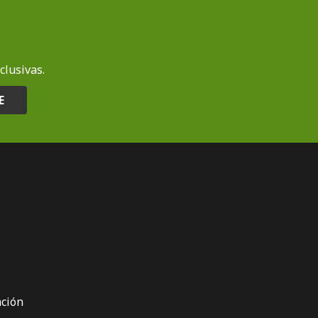
clusivas.
E
ción