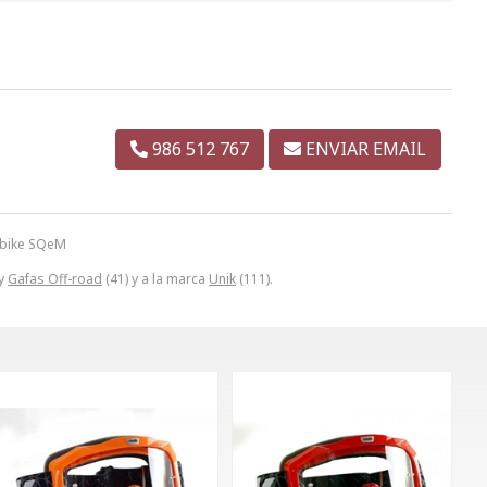
986 512 767
ENVIAR EMAIL
tbike SQeM
 y
Gafas Off-road
(41) y a la marca
Unik
(111).