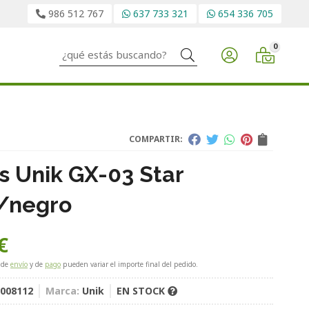
986 512 767
637 733 321
654 336 705
0
Buscar
COMPARTIR:
s Unik GX-03 Star
/negro
€
 de
envío
y de
pago
pueden variar el importe final del pedido.
008112
Marca:
Unik
EN STOCK