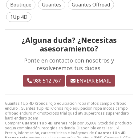
Boutique
Guantes
Guantes Offroad
1Up 4D
¿Alguna duda? ¿Necesitas
asesoramiento?
Ponte en contacto con nosotros y
resolveremos tus dudas.
986 512 767
ENVIAR EMAIL
Guantes 1Up 4D Kronos rojo equipacion ropa motos campo offroad
enduro . Guantes 1Up 4D Kronos rojo equipacion ropa motos campo
offroad enduro mx motocross trial quad atv supercross superenduro
hard enduro sqem
Comprar
Guantes 1Up 4D Kronos rojo
por
35,00
€
. Stock del producto
según combinación, recogida en tienda. Disponible en tallas: l; xl.
Precio, información, características e imágenes de
Guantes 1Up 4D
Kronos rojo
pertenece a las categorías
Boutique
(568),
Guantes
(103) y