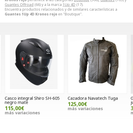
Guantes Offroad
(66) y a la marca
1Up 4D
(17).
Encuentra productos relacionados y de similares características a
Guantes 1Up 4D Kronos rojo
en "Boutique".
605
Cazadora Navatech Tuga
Guantes 1Up 4D Kronos
junior rojo
125,00€
35,00€
más variaciones
más variaciones