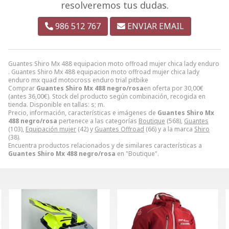
resolveremos tus dudas.
986 512 767
ENVIAR EMAIL
Guantes Shiro Mx 488 equipacion moto offroad mujer chica lady enduro
. Guantes Shiro Mx 488 equipacion moto offroad mujer chica lady
enduro mx quad motocross enduro trial pitbike
Comprar
Guantes Shiro Mx 488 negro/rosa
en oferta por
30,00
€
(antes
36,00
€
). Stock del producto según combinación, recogida en
tienda. Disponible en tallas: s; m.
Precio, información, características e imágenes de
Guantes Shiro Mx
488 negro/rosa
pertenece a las categorías
Boutique
(568),
Guantes
(103),
Equipación mujer
(42) y
Guantes Offroad
(66) y a la marca
Shiro
(38).
Encuentra productos relacionados y de similares características a
Guantes Shiro Mx 488 negro/rosa
en "Boutique".