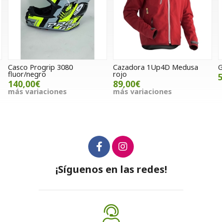
Casco Progrip 3080
Cazadora 1Up4D Medusa
G
fluor/negro
rojo
140,00€
89,00€
más variaciones
más variaciones
¡Síguenos en las redes!