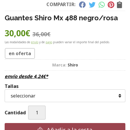
COMPARTIR:
Guantes Shiro Mx 488 negro/rosa
30,00
€
36,00
€
Las modalidades de
envío
y de
pago
pueden variar el importe final del pedido.
en oferta
Marca:
Shiro
envío desde
4,24
€
*
Tallas
Cantidad
Añadir a la cesta