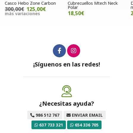
Casco Hebo Zone Carbon
Cubrecuellos Mtech Neck
D
Polar
m
300,00€
125,00€
18,50€
más variaciones
¡Síguenos en las redes!
¿Necesitas ayuda?
986 512 767
ENVIAR EMAIL
637 733 321
654 336 705