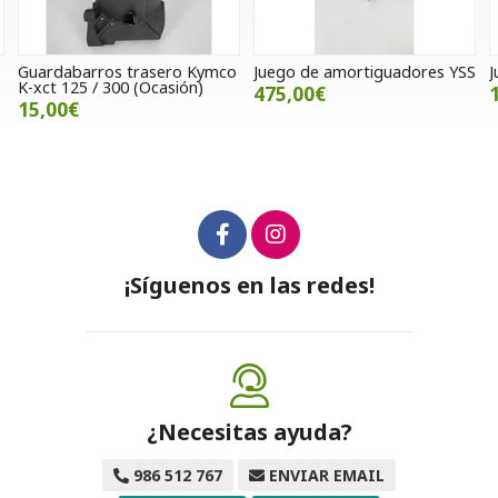
o
Juego de amortiguadores YSS
Junta de alternador SWM 440
475,00€
18,00€
¡Síguenos en las redes!
¿Necesitas ayuda?
986 512 767
ENVIAR EMAIL