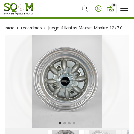
0
Buscar
inicio
recambios
Juego 4 llantas Maxxis Maxlite 12x7.0