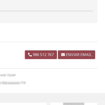
986 512 767
ENVIAR EMAIL
cooter SQeM
 y
Retrovisores
(10).