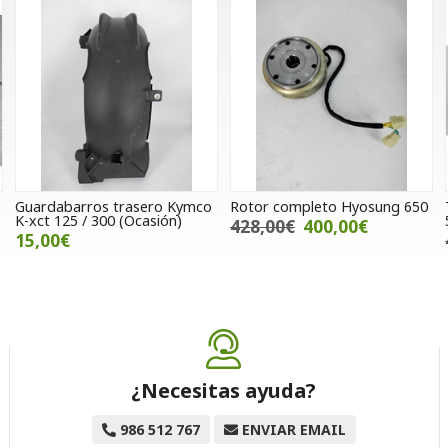
Guardabarros trasero Kymco
Rotor completo Hyosung 650
K-xct 125 / 300 (Ocasión)
428,00€
400,00€
15,00€
¿Necesitas ayuda?
986 512 767
ENVIAR EMAIL