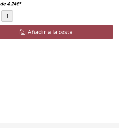
sde
4,24
€
*
Añadir a la cesta