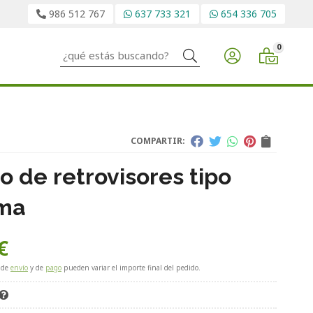
986 512 767
637 733 321
654 336 705
0
Buscar
COMPARTIR:
o de retrovisores tipo
ma
€
 de
envío
y de
pago
pueden variar el importe final del pedido.