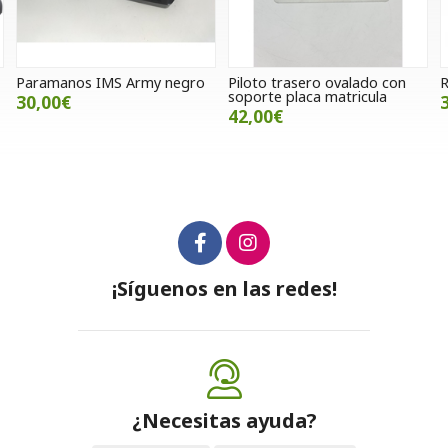
ro
Piloto trasero ovalado con
Respaldo Givi E370
soporte placa matricula
35,00€
42,00€
¡Síguenos en las redes!
¿Necesitas ayuda?