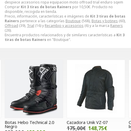
despiece accesorios ropa equipacion moto offroad trial enduro sqem
Comprar
Kit 3 tiras de botas Rainers
por
10,50
€
. Producto no
disponible, recogida en tienda.
Precio, información, características e imágenes de
Kit 3 tiras de botas
Rainers
pertenece a las categorías
Boutique
(568),
Botas y botines
(60),
Offroad
(39),
Trial
(16) y
Recambio y accesorios
(6) y a la marca
Rainers
(26).
Encuentra productos relacionados y de similares características a
Kit 3
tiras de botas Rainers
en "Boutique".
cal 2.0
Cazadora Unik VZ-07
Chaqueta elástica Mot
light rojo
175,00€
148,75€