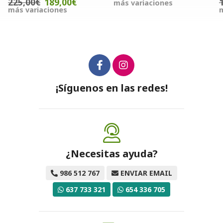
0€
102,00€
68,34€
más variaciones
más variaciones
¡Síguenos en las redes!
¿Necesitas ayuda?
986 512 767
ENVIAR EMAIL
637 733 321
654 336 705