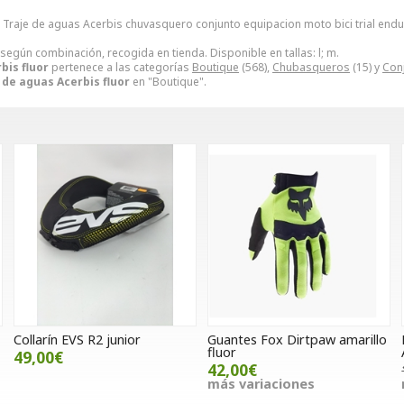
. Traje de aguas Acerbis chuvasquero conjunto equipacion moto bici trial end
 según combinación, recogida en tienda. Disponible en tallas: l; m.
bis fluor
pertenece a las categorías
Boutique
(568),
Chubasqueros
(15) y
Con
 de aguas Acerbis fluor
en "Boutique".
Collarín EVS R2 junior
Guantes Fox Dirtpaw amarillo
fluor
49,00€
42,00€
más variaciones