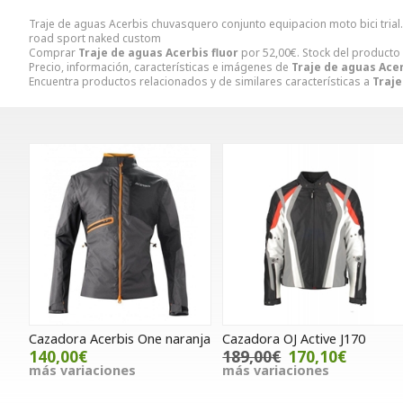
Traje de aguas Acerbis chuvasquero conjunto equipacion moto bici trial
road sport naked custom
Comprar
Traje de aguas Acerbis fluor
por
52,00
€
. Stock del producto
Precio, información, características e imágenes de
Traje de aguas Acer
Encuentra productos relacionados y de similares características a
Traje
Cazadora Acerbis One naranja
Cazadora OJ Active J170
140,00€
189,00€
170,10€
más variaciones
más variaciones