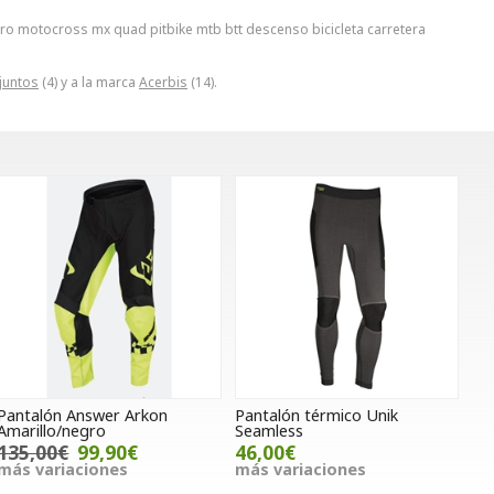
uro motocross mx quad pitbike mtb btt descenso bicicleta carretera
juntos
(4) y a la marca
Acerbis
(14).
Pantalón Answer Arkon
Pantalón térmico Unik
Amarillo/negro
Seamless
135,00€
99,90€
46,00€
más variaciones
más variaciones