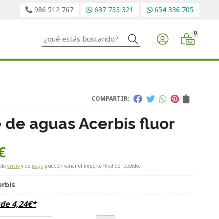
986 512 767
637 733 321
654 336 705
0
Buscar
COMPARTIR:
e de aguas Acerbis fluor
€
 de
envío
y de
pago
pueden variar el importe final del pedido.
erbis
sde
4,24
€
*