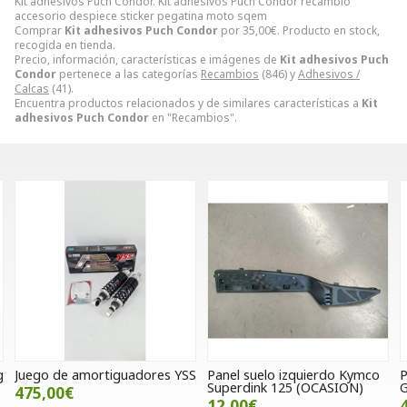
Kit adhesivos Puch Condor. Kit adhesivos Puch Condor recambio
accesorio despiece sticker pegatina moto sqem
Comprar
Kit adhesivos Puch Condor
por
35,00
€
. Producto en stock,
recogida en tienda.
Precio, información, características e imágenes de
Kit adhesivos Puch
Condor
pertenece a las categorías
Recambios
(846) y
Adhesivos /
Calcas
(41).
Encuentra productos relacionados y de similares características a
Kit
adhesivos Puch Condor
en "Recambios".
g
Juego de amortiguadores YSS
Panel suelo izquierdo Kymco
P
Superdink 125 (OCASION)
G
475,00€
12,00€