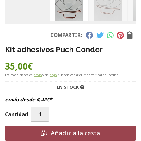
COMPARTIR:
Kit adhesivos Puch Condor
35,00
€
Las modalidades de
envío
y de
pago
pueden variar el importe final del pedido.
EN STOCK
envío desde
4,42
€
*
Cantidad
Añadir a la cesta