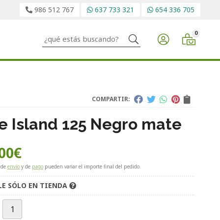
986 512 767
637 733 321
654 336 705
0
Buscar
COMPARTIR:
e Island 125 Negro mate
00
€
 de
envío
y de
pago
pueden variar el importe final del pedido.
LE SÓLO EN TIENDA