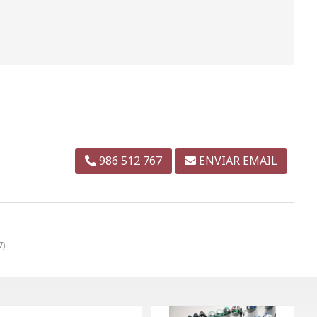
986 512 767
ENVIAR EMAIL
).