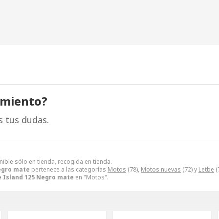
amiento?
s tus dudas.
nible sólo en tienda, recogida en tienda.
egro mate
pertenece a las categorías
Motos
(78),
Motos nuevas
(72) y
Letbe
(7
e Island 125 Negro mate
en "Motos".