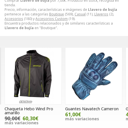
Comprar
Llavero de bujía
por
7,00
€
. Producto en stock, recogida en
tienda.
Precio, información, características e imágenes de
Llavero de bujía
pertenece a las categorías
Boutique
(569),
Casual
(11),
Llaveros
(2),
Accesorios
(180) y
Accesorios Custom
(19).
Encuentra productos relacionados y de similares características a
Llavero de bujía
en "Boutique".
Chaqueta Hebo Wind Pro
Guantes Navatech Cameron
G
amarillo
61,00€
90,00€
60,30€
más variaciones
m
más variaciones