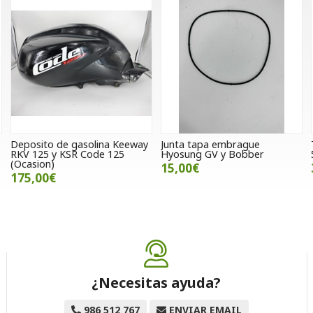
Deposito de gasolina Keeway
Junta tapa embrague
RKV 125 y KSR Code 125
Hyosung GV y Bobber
(Ocasion)
15,00€
175,00€
¿Necesitas ayuda?
986 512 767
ENVIAR EMAIL