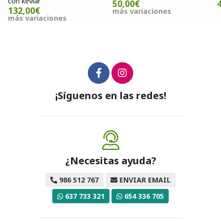
con kevlar
50,00€
132,00€
más variaciones
más variaciones
¡Síguenos en las redes!
¿Necesitas ayuda?
986 512 767
ENVIAR EMAIL
637 733 321
654 336 705