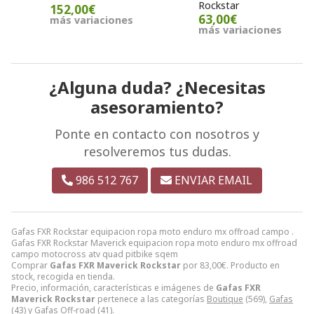
Rockstar
152,00€
63,00€
más variaciones
m
más variaciones
¿Alguna duda? ¿Necesitas
asesoramiento?
Ponte en contacto con nosotros y
resolveremos tus dudas.
986 512 767
ENVIAR EMAIL
Gafas FXR Rockstar equipacion ropa moto enduro mx offroad campo .
Gafas FXR Rockstar Maverick equipacion ropa moto enduro mx offroad
campo motocross atv quad pitbike sqem
Comprar
Gafas FXR Maverick Rockstar
por
83,00
€
. Producto en
stock, recogida en tienda.
Precio, información, características e imágenes de
Gafas FXR
Maverick Rockstar
pertenece a las categorías
Boutique
(569),
Gafas
(43) y
Gafas Off-road
(41).