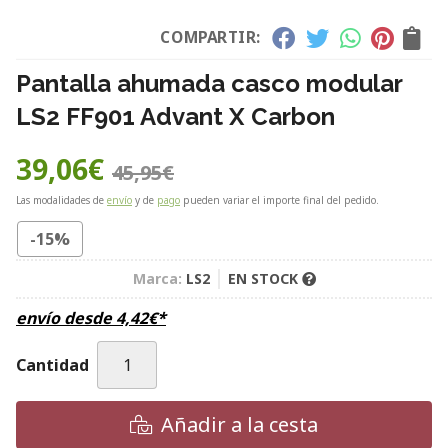
COMPARTIR:
Pantalla ahumada casco modular
LS2 FF901 Advant X Carbon
39,06
€
45,95
€
Las modalidades de
envío
y de
pago
pueden variar el importe final del pedido.
-15%
Marca:
LS2
EN STOCK
envío desde
4,42
€
*
Cantidad
Añadir a la cesta