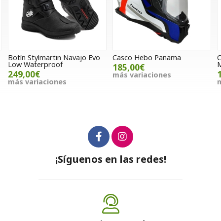
o Evo
Casco Hebo Panama
Casco integral 1Up4D Pyt
M69 Negro/fluor
185,00€
115,00€
más variaciones
más variaciones
¡Síguenos en las redes!