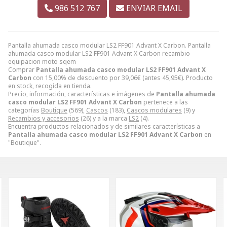
986 512 767
ENVIAR EMAIL
Pantalla ahumada casco modular LS2 FF901 Advant X Carbon. Pantalla
ahumada casco modular LS2 FF901 Advant X Carbon recambio
equipacion moto sqem
Comprar
Pantalla ahumada casco modular LS2 FF901 Advant X
Carbon
con 15,00% de descuento por
39,06
€
(antes
45,95
€
). Producto
en stock, recogida en tienda.
Precio, información, características e imágenes de
Pantalla ahumada
casco modular LS2 FF901 Advant X Carbon
pertenece a las
categorías
Boutique
(569),
Cascos
(183),
Cascos modulares
(9) y
Recambios y accesorios
(26) y a la marca
LS2
(4).
Encuentra productos relacionados y de similares características a
Pantalla ahumada casco modular LS2 FF901 Advant X Carbon
en
"Boutique".