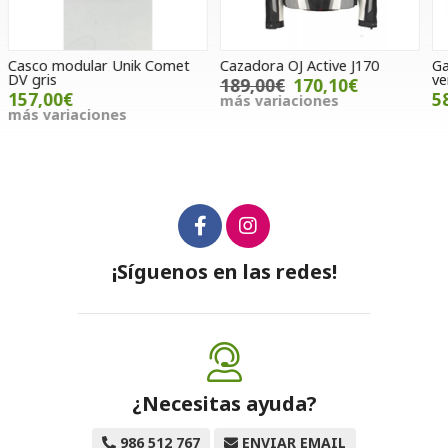
Cazadora OJ Active J170
Gafas Oakley O'Frame 2.0
G
verde
189,00€
170,10€
58,00€
más variaciones
m
¡Síguenos en las redes!
¿Necesitas ayuda?
986 512 767
ENVIAR EMAIL