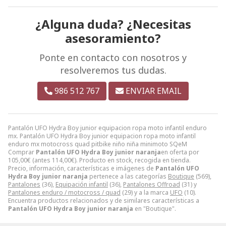
¿Alguna duda? ¿Necesitas
asesoramiento?
Ponte en contacto con nosotros y
resolveremos tus dudas.
986 512 767
ENVIAR EMAIL
Pantalón UFO Hydra Boy junior equipacion ropa moto infantil enduro
mx. Pantalón UFO Hydra Boy junior equipacion ropa moto infantil
enduro mx motocross quad pitbike niño niña minimoto SQeM
Comprar
Pantalón UFO Hydra Boy junior naranja
en oferta por
105,00
€
(antes
114,00
€
). Producto en stock, recogida en tienda.
Precio, información, características e imágenes de
Pantalón UFO
Hydra Boy junior naranja
pertenece a las categorías
Boutique
(569),
Pantalones
(36),
Equipación infantil
(36),
Pantalones Offroad
(31) y
Pantalones enduro / motocross / quad
(29) y a la marca
UFO
(10).
Encuentra productos relacionados y de similares características a
Pantalón UFO Hydra Boy junior naranja
en "Boutique".