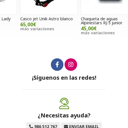
Casco jet Unik Astro blanco
Chaqueta de aguas
G
Alpinestars RJ-5 junior
65,00€
45,00€
más variaciones
m
más variaciones
¡Síguenos en las redes!
¿Necesitas ayuda?
986 512 767
ENVIAR EMAIL