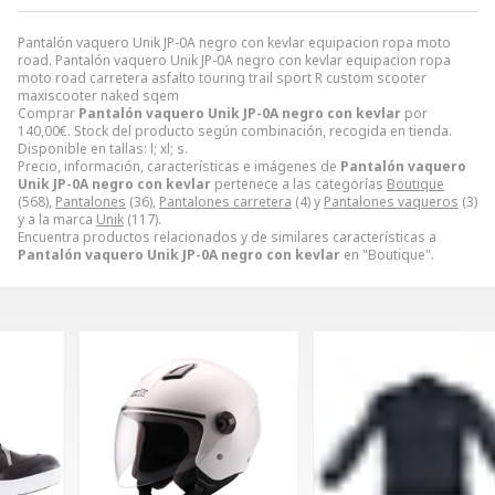
Pantalón vaquero Unik JP-0A negro con kevlar equipacion ropa moto
road. Pantalón vaquero Unik JP-0A negro con kevlar equipacion ropa
moto road carretera asfalto touring trail sport R custom scooter
maxiscooter naked sqem
Comprar
Pantalón vaquero Unik JP-0A negro con kevlar
por
140,00
€
. Stock del producto según combinación, recogida en tienda.
Disponible en tallas: l; xl; s.
Precio, información, características e imágenes de
Pantalón vaquero
Unik JP-0A negro con kevlar
pertenece a las categorías
Boutique
(568),
Pantalones
(36),
Pantalones carretera
(4) y
Pantalones vaqueros
(3)
y a la marca
Unik
(117).
Encuentra productos relacionados y de similares características a
Pantalón vaquero Unik JP-0A negro con kevlar
en "Boutique".