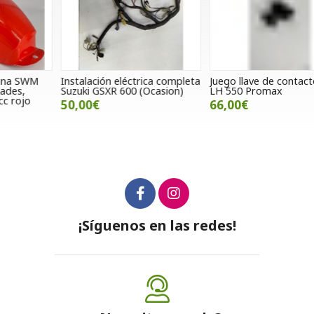
Instalación eléctrica completa
Juego llave de contacto Linhai
T
Suzuki GSXR 600 (Ocasion)
LH 550 Promax
Y
50,00€
66,00€
¡Síguenos en las redes!