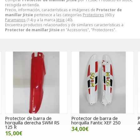
recogida en tienda.
Precio, información, características e imágenes de
Protector de
manillar Jitsie
pertenece a las categorías
Protectores
(60) y
Paramanos
(14) y a la marca
Jitsie
(40).
Encuentra productos relacionados y de similares características a
Protector de manillar Jitsie
en "Accesorios", "Protectores".
Protector de barra de
Protector de barra de
P
horquilla derecha SWM RS
horquilla Fantic XEF 250
A
125 R
34,00€
15,00€