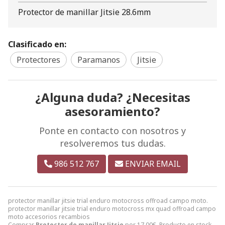
Protector de manillar Jitsie 28.6mm
Clasificado en:
Protectores
Paramanos
Jitsie
¿Alguna duda? ¿Necesitas
asesoramiento?
Ponte en contacto con nosotros y
resolveremos tus dudas.
986 512 767
ENVIAR EMAIL
protector manillar jitsie trial enduro motocross offroad campo moto.
protector manillar jitsie trial enduro motocross mx quad offroad campo
moto accesorios recambios
Comprar
Protector de manillar Jitsie
por
17,00
€
. Producto en stock,