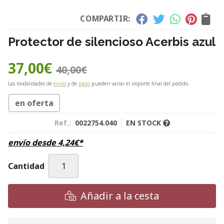
COMPARTIR:
Protector de silencioso Acerbis azul
37,00
€
40,00
€
Las modalidades de
envío
y de
pago
pueden variar el importe final del pedido.
en oferta
Ref.:
0022754.040
EN STOCK
envío desde
4,24
€
*
Cantidad
Añadir a la cesta