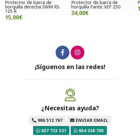
Protector de barra de
Protector de manillar Jitsie
 RS
horquilla Fantic XEF 250
17,00€
34,00€
¡Síguenos en las redes!
¿Necesitas ayuda?
986 512 767
ENVIAR EMAIL
637 733 321
654 336 705