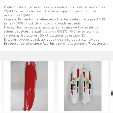
Protector silencioso Acerbis escape moto enduro offroad motocross
SQeM. Protector silencioso Acerbis escape moto enduro offroad
motocross SQeM
Comprar
Protector de silencioso Acerbis azul
en oferta por
37,00
€
(antes
40,00
€
). Producto en stock, recogida en tienda.
Precio, información, características e imágenes de
Protector de
silencioso Acerbis azul
referencia 0022754.040, pertenece a las
categorías
Protectores
(60) y
Protectores de escape
(8).
Encuentra productos relacionados y de similares características a
Protector de silencioso Acerbis azul
en "Accesorios", "Protectores".