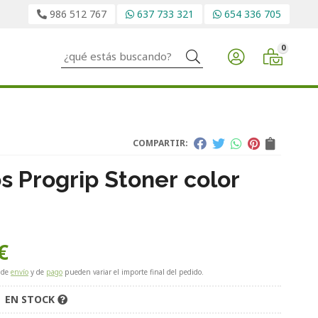
986 512 767
637 733 321
654 336 705
0
Buscar
COMPARTIR:
s Progrip Stoner color
€
 de
envío
y de
pago
pueden variar el importe final del pedido.
EN STOCK