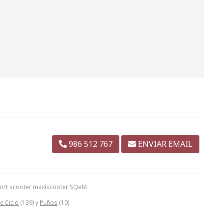
986 512 767
ENVIAR EMAIL
port scooter maxiscooter SQeM
e Ciclo
(139) y
Puños
(10).