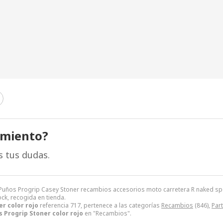
amiento?
s tus dudas.
. Puños Progrip Casey Stoner recambios accesorios moto carretera R naked s
ock, recogida en tienda.
r color rojo
referencia 717, pertenece a las categorías
Recambios
(846),
Part
 Progrip Stoner color rojo
en "Recambios".