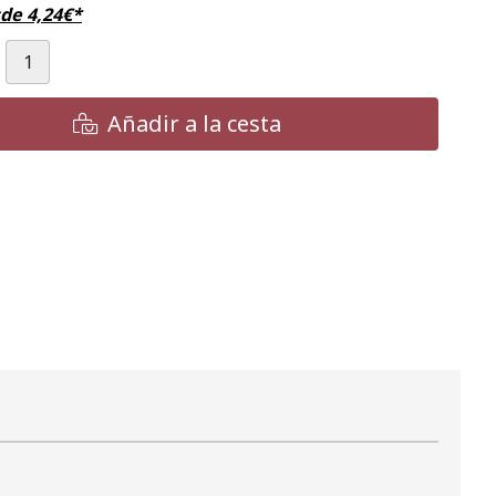
sde
4,24
€
*
Añadir a la cesta