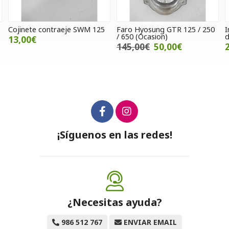
25
Faro Hyosung GTR 125 / 250
Intermitente delantero
/ 650 (Ocasion)
derecho Hyosung SF 50
145,00€
50,00€
25,00€
¡Síguenos en las redes!
¿Necesitas ayuda?
986 512 767
ENVIAR EMAIL