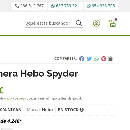
986 512 767
637 733 321
654 336 705
0
Buscar
COMPARTIR:
nera Hebo Spyder
€
 de
envío
y de
pago
pueden variar el importe final del pedido.
100UNICAN
Marca:
Hebo
EN STOCK
sde
4,24
€
*