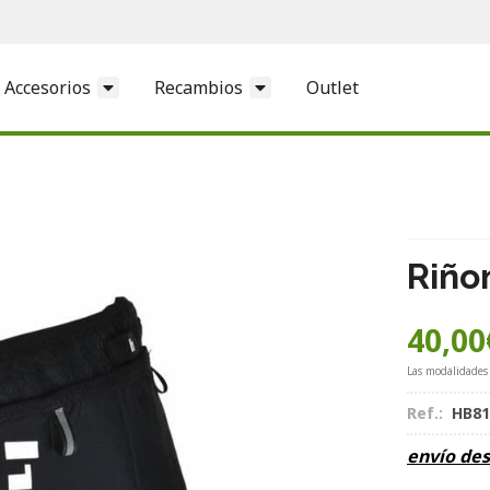
Accesorios
Recambios
Outlet
Riño
40,00
Las modalidades
Ref.:
HB8
envío de