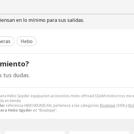
iensan en lo mínimo para sus salidas.
neras
Hebo
amiento?
s tus dudas.
era Hebo Spyder equipacion accesorios moto offroad SQeM motocross mx end
da en tienda.
der
referencia HB8100UNICAN, pertenece a las categorías
Boutique
(569) y
Bol
nera Hebo Spyder
en "Boutique".