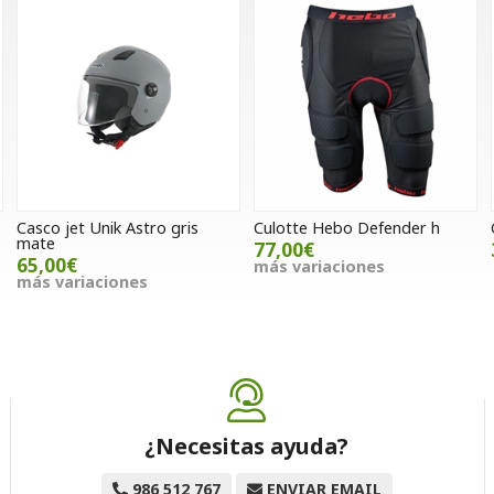
Casco jet Unik Astro gris
Culotte Hebo Defender h
mate
77,00€
65,00€
más variaciones
más variaciones
¿Necesitas ayuda?
986 512 767
ENVIAR EMAIL