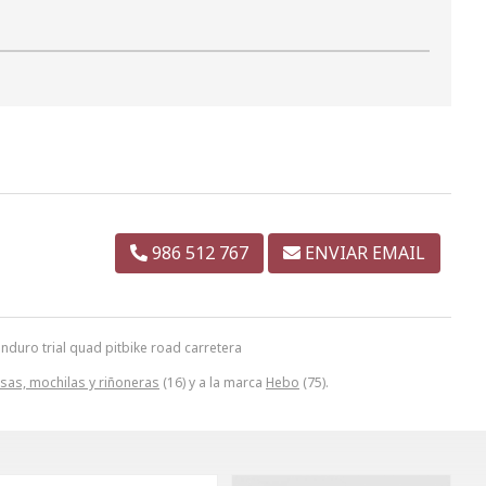
986 512 767
ENVIAR EMAIL
uro trial quad pitbike road carretera
sas, mochilas y riñoneras
(16) y a la marca
Hebo
(75).