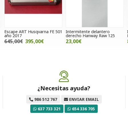
Escape ART Husqvarna FE 501
Intermitente delantero
año 2017
derecho Hanway Raw 125
645,00€
395,00€
23,00€
¿Necesitas ayuda?
986 512 767
ENVIAR EMAIL
637 733 321
654 336 705