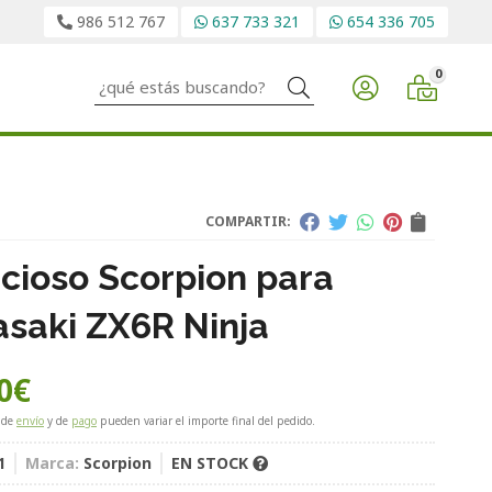
986 512 767
637 733 321
654 336 705
0
Buscar
COMPARTIR:
ncioso Scorpion para
saki ZX6R Ninja
0
€
 de
envío
y de
pago
pueden variar el importe final del pedido.
1
Marca:
Scorpion
EN STOCK