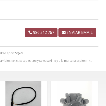
986 512 767
ENVIAR EMAIL
 naked sport SQeM
cambios
(846),
Escapes
(36) y
Kawasaki
(4) y a la marca
Scorpion
(14).