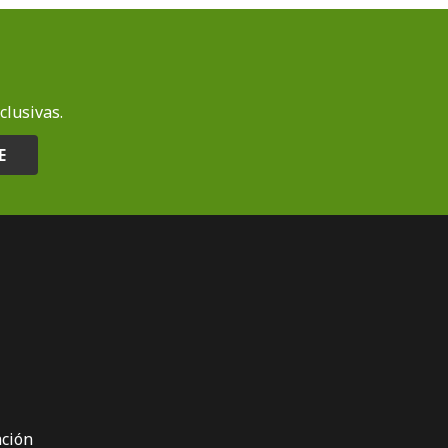
clusivas.
E
ción