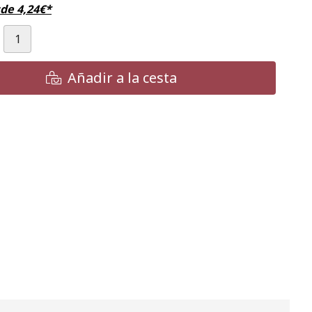
sde
4,24
€
*
Añadir a la cesta