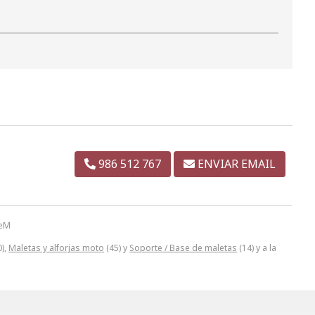
986 512 767
ENVIAR EMAIL
QeM
),
Maletas y alforjas moto
(45) y
Soporte / Base de maletas
(14) y a la