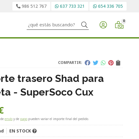
986 512 767
637 733 321
654 336 705
0
Buscar
COMPARTIR:
rte trasero Shad para
ta - SuperSoco Cux
€
 de
envío
y de
pago
pueden variar el importe final del pedido.
ad
EN STOCK