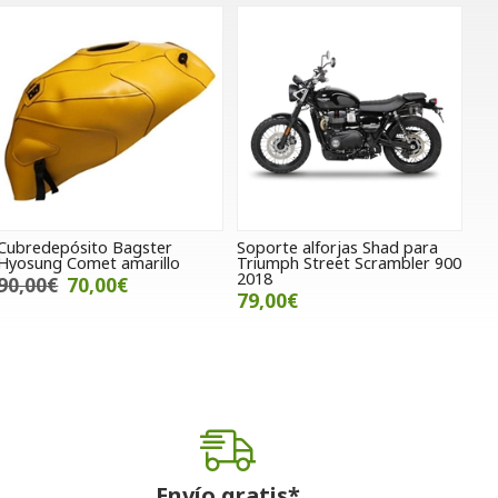
Cubredepósito Bagster
Soporte alforjas Shad para
Hyosung Comet amarillo
Triumph Street Scrambler 900
2018
90,00€
70,00€
79,00€
Envío gratis*