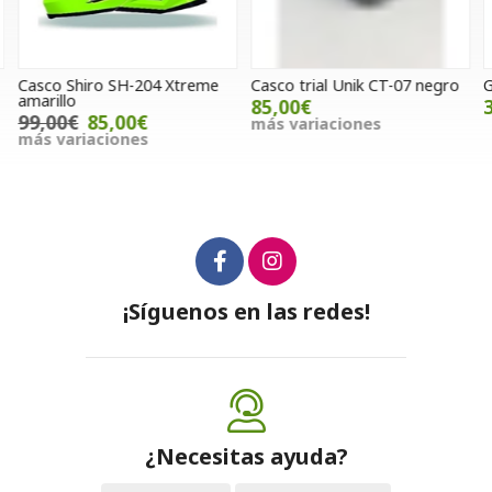
Casco Shiro SH-204 Xtreme
Casco trial Unik CT-07 negro
G
amarillo
85,00€
99,00€
85,00€
más variaciones
más variaciones
¡Síguenos en las redes!
¿Necesitas ayuda?