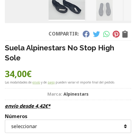
COMPARTIR:
Suela Alpinestars No Stop High
Sole
34,00
€
Las modalidades de
envío
y de
pago
pueden variar el importe final del pedido.
Marca:
Alpinestars
envío desde
4,42
€
*
Números