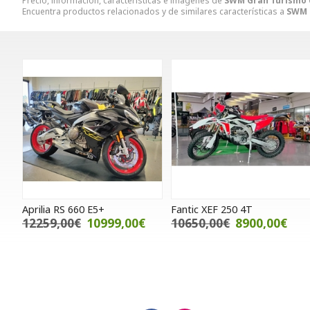
Precio, información, características e imágenes de
SWM Gran Turismo 
Encuentra productos relacionados y de similares características a
SWM 
Aprilia RS 660 E5+
Fantic XEF 250 4T
12259,00€
10999,00€
10650,00€
8900,00€