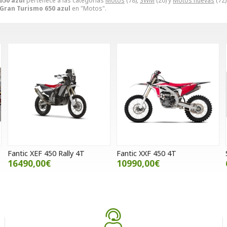
650 azul
pertenece a las categorías
Motos
(78),
SWM
(20) y
Motos nuevas
(72)
Gran Turismo 650 azul
en "Motos".
Fantic XEF 450 Rally 4T
Fantic XXF 450 4T
16490,00€
10990,00€