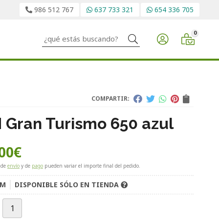
986 512 767
637 733 321
654 336 705
0
Buscar
COMPARTIR:
Gran Turismo 650 azul
00
€
 de
envío
y de
pago
pueden variar el importe final del pedido.
WM
DISPONIBLE SÓLO EN TIENDA