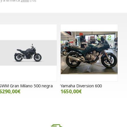
 y a la marca
SWM
(73).
SWM Gran Milano 500 negra
Yamaha Diversion 600
6290,00€
1650,00€