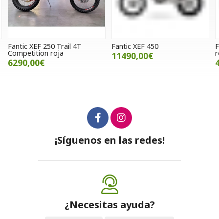
Fantic XEF 250 Trail 4T
Fantic XEF 450
F
Competition roja
r
11490,00€
6290,00€
¡Síguenos en las redes!
¿Necesitas ayuda?