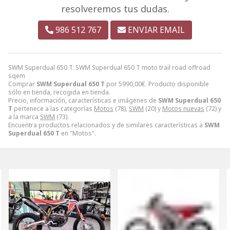
resolveremos tus dudas.
986 512 767
ENVIAR EMAIL
SWM Superdual 650 T. SWM Superdual 650 T moto trail road offroad
sqem
Comprar
SWM Superdual 650 T
por
5990,00
€
. Producto disponible
sólo en tienda, recogida en tienda.
Precio, información, características e imágenes de
SWM Superdual 650
T
pertenece a las categorías
Motos
(78),
SWM
(20) y
Motos nuevas
(72) y
a la marca
SWM
(73).
Encuentra productos relacionados y de similares características a
SWM
Superdual 650 T
en "Motos".