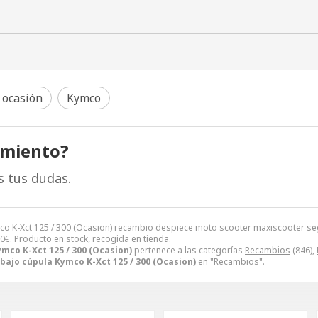
 ocasión
Kymco
amiento?
s tus dudas.
ymco K-Xct 125 / 300 (Ocasion) recambio despiece moto scooter maxiscooter
00
€
. Producto en stock, recogida en tienda.
mco K-Xct 125 / 300 (Ocasion)
pertenece a las categorías
Recambios
(846),
bajo cúpula Kymco K-Xct 125 / 300 (Ocasion)
en "Recambios".