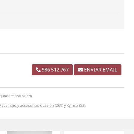
986 512 767
ENVIAR EMAIL
 segunda mano sqem
Recambio y accesorios ocasión
(269) y
Kymco
(52).