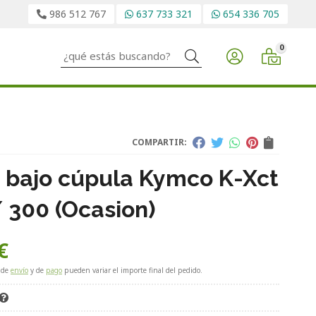
986 512 767
637 733 321
654 336 705
0
Buscar
COMPARTIR:
 bajo cúpula Kymco K-Xct
/ 300 (Ocasion)
€
 de
envío
y de
pago
pueden variar el importe final del pedido.