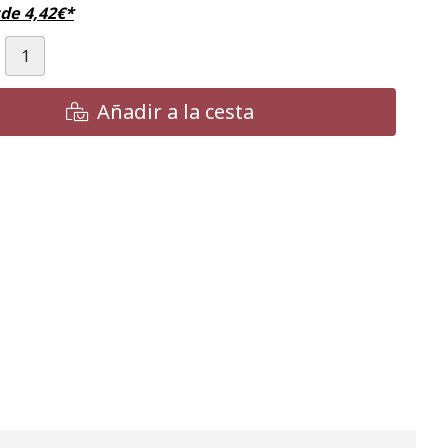
sde
4,42
€
*
Añadir a la cesta