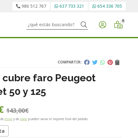
986 512 767
637 733 321
654 336 705
0
Buscar
COMPARTIR:
 cubre faro Peugeot
t 50 y 125
€
143,00
€
 de
envío
y de
pago
pueden variar el importe final del pedido.
ta