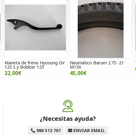
Maneta de freno Hyosung GV
Neumático Barum 2.75 -21
125 S y Bobber 125
M13X
22,00€
45,00€
¿Necesitas ayuda?
986 512 767
ENVIAR EMAIL