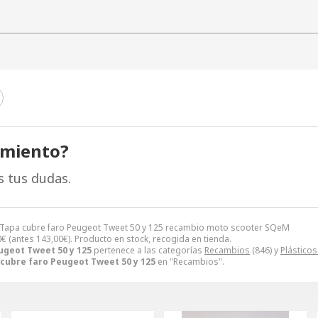
amiento?
s tus dudas.
 Tapa cubre faro Peugeot Tweet 50 y 125 recambio moto scooter SQeM
0
€
(antes
143,00
€
). Producto en stock, recogida en tienda.
ugeot Tweet 50 y 125
pertenece a las categorías
Recambios
(846) y
Plástico
cubre faro Peugeot Tweet 50 y 125
en "Recambios".