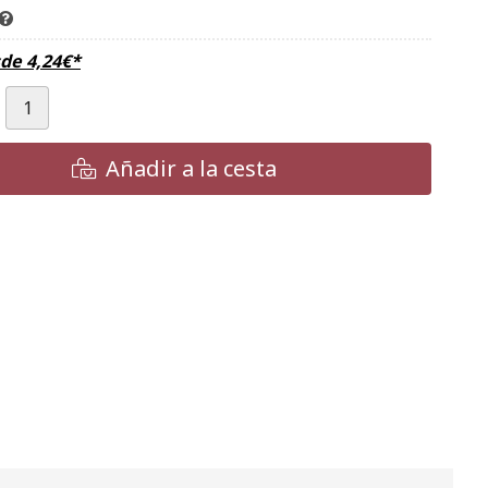
sde
4,24
€
*
Añadir a la cesta