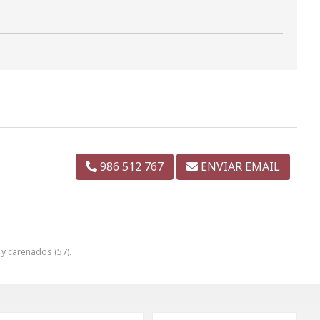
986 512 767
ENVIAR EMAIL
s y carenados
(57).