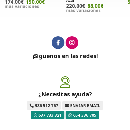
Azul
0€
55,00€
220,00€
88,00€
más variaciones
¡Síguenos en las redes!
¿Necesitas ayuda?
986 512 767
ENVIAR EMAIL
637 733 321
654 336 705