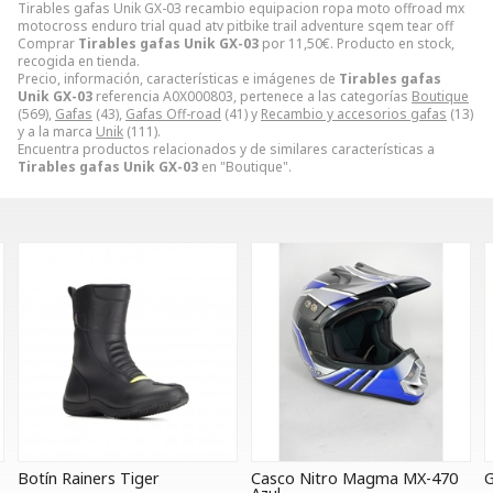
Tirables gafas Unik GX-03 recambio equipacion ropa moto offroad mx
motocross enduro trial quad atv pitbike trail adventure sqem tear off
Comprar
Tirables gafas Unik GX-03
por
11,50
€
. Producto en stock,
recogida en tienda.
Precio, información, características e imágenes de
Tirables gafas
Unik GX-03
referencia A0X000803, pertenece a las categorías
Boutique
(569),
Gafas
(43),
Gafas Off-road
(41) y
Recambio y accesorios gafas
(13)
y a la marca
Unik
(111).
Encuentra productos relacionados y de similares características a
Tirables gafas Unik GX-03
en "Boutique".
r
Casco Nitro Magma MX-470
Gafas Spy Woot Bolt 