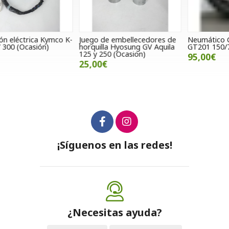
-
Juego de embellecedores de
Neumático Golden Tyre
P
horquilla Hyosung GV Aquila
GT201 150/70-17 69H
5
125 y 250 (Ocasion)
95,00€
25,00€
¡Síguenos en las redes!
¿Necesitas ayuda?