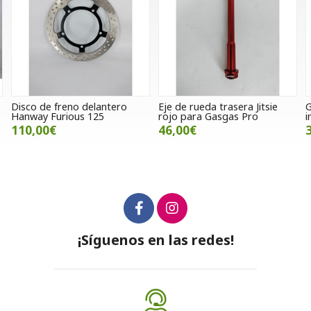
o
Eje de rueda trasera Jitsie
Guardabarros trasero
rojo para Gasgas Pro
interior SWM RS 300 / 500 R
46,00€
30,25€
¡Síguenos en las redes!