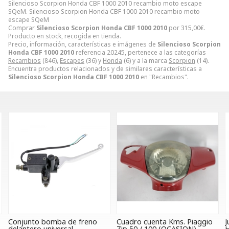
Silencioso Scorpion Honda CBF 1000 2010 recambio moto escape
SQeM. Silencioso Scorpion Honda CBF 1000 2010 recambio moto
escape SQeM
Comprar
Silencioso Scorpion Honda CBF 1000 2010
por
315,00
€
.
Producto en stock, recogida en tienda.
Precio, información, características e imágenes de
Silencioso Scorpion
Honda CBF 1000 2010
referencia 20245, pertenece a las categorías
Recambios
(846),
Escapes
(36) y
Honda
(6) y a la marca
Scorpion
(14).
Encuentra productos relacionados y de similares características a
Silencioso Scorpion Honda CBF 1000 2010
en "Recambios".
Cuadro cuenta Kms. Piaggio
Juego de estriberas de trial
N
Zip 50 / 100 (OCASION)
Hebo