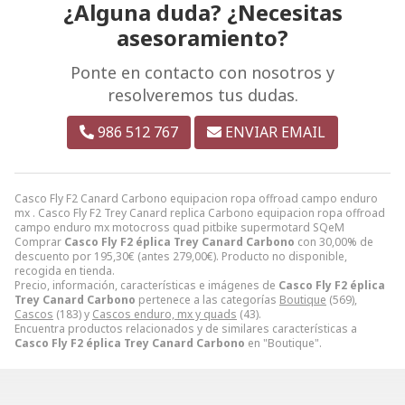
¿Alguna duda? ¿Necesitas
asesoramiento?
Ponte en contacto con nosotros y
resolveremos tus dudas.
986 512 767
ENVIAR EMAIL
Casco Fly F2 Canard Carbono equipacion ropa offroad campo enduro
mx . Casco Fly F2 Trey Canard replica Carbono equipacion ropa offroad
campo enduro mx motocross quad pitbike supermotard SQeM
Comprar
Casco Fly F2 éplica Trey Canard Carbono
con 30,00% de
descuento por
195,30
€
(antes
279,00
€
). Producto no disponible,
recogida en tienda.
Precio, información, características e imágenes de
Casco Fly F2 éplica
Trey Canard Carbono
pertenece a las categorías
Boutique
(569),
Cascos
(183) y
Cascos enduro, mx y quads
(43).
Encuentra productos relacionados y de similares características a
Casco Fly F2 éplica Trey Canard Carbono
en "Boutique".