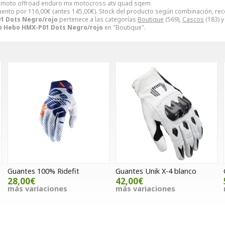
 moto offroad enduro mx motocross atv quad sqem
uento por
116,00
€
(antes
145,00
€
). Stock del producto según combinación, recog
1 Dots Negro/rojo
pertenece a las categorías
Boutique
(569),
Cascos
(183) 
o Hebo HMX-P01 Dots Negro/rojo
en "Boutique".
Guantes 100% Ridefit
Guantes Unik X-4 blanco
28,00€
42,00€
más variaciones
más variaciones